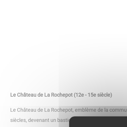
Le Château de La Rochepot (12e - 15e siècle)
Le Château de La Rochepot, emblème de la commune, f
siècles, devenant un bastion défensif impénétrable 