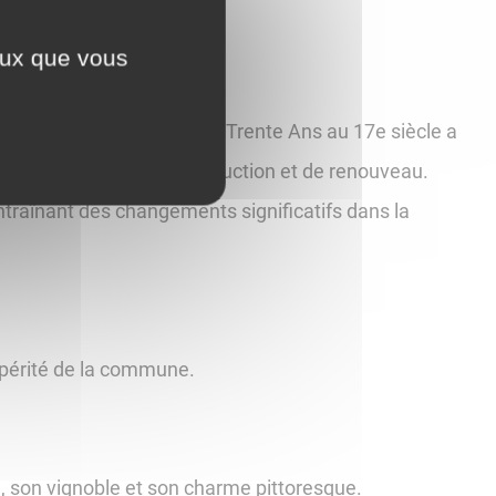
ceux que vous
 Cependant, la guerre de Trente Ans au 17e siècle a
nu une période de reconstruction et de renouveau.
traînant des changements significatifs dans la
spérité de la commune.
e, son vignoble et son charme pittoresque.