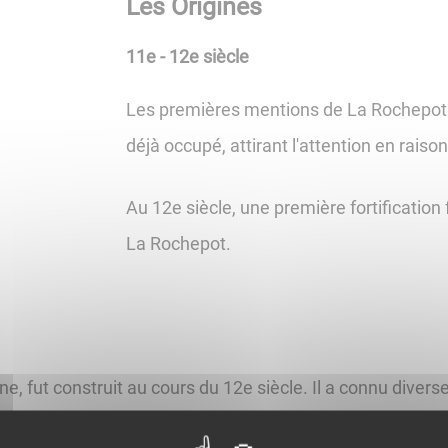
Les Origines
11e - 12e siècle
Les premières mentions de La Rochepot r
déjà occupé, attirant l'attention en raiso
Au 12e siècle, une première fortification 
La Rochepot.
ut construit au cours du 12e siècle. Il a connu diverses
au Moyen Âge, puis une résidence seigneuriale élégante à