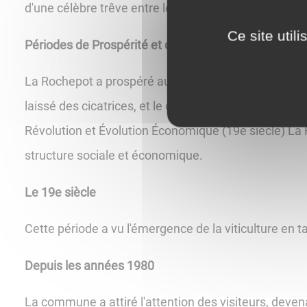
d'une célèbre trêve entre le duc de Bourgogne Charle
Ce site util
Périodes de Prospérité et de Conflit (16e - 18e siècle
La Rochepot a prospéré au cours de la Renaissance,
laissé des cicatrices, et le château a été endommag
Révolution et Évolution Économique (19e siècle) La
structure sociale et économique.
Le 19e siècle
Cette période a vu l'émergence de la viticulture en
Depuis les années 1980
La commune a attiré l'attention des visiteurs, deven