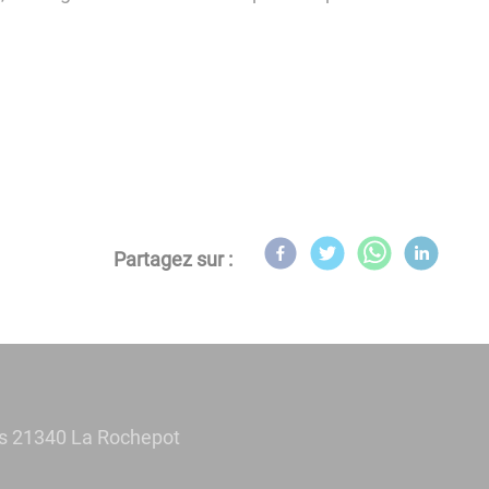
Partagez sur :
es 21340 La Rochepot