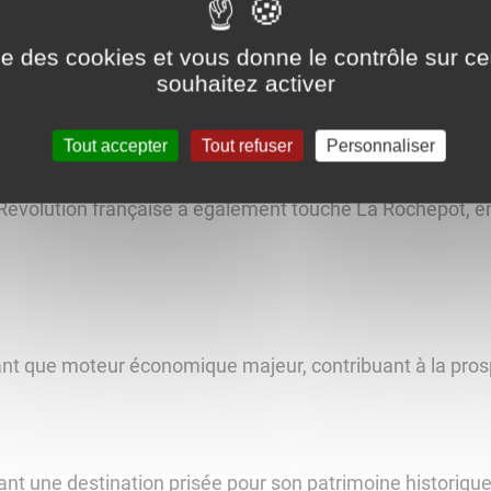
s le Téméraire et le roi Louis XI de France.
ise des cookies et vous donne le contrôle sur 
)
souhaitez activer
 profitant du commerce florissant des vins de Bourgogne.
Tout accepter
Tout refuser
Personnaliser
é pendant les conflits. Au 18e siècle, la commune a con
 Révolution française a également touché La Rochepot, en
 tant que moteur économique majeur, contribuant à la pro
ant une destination prisée pour son patrimoine historiqu