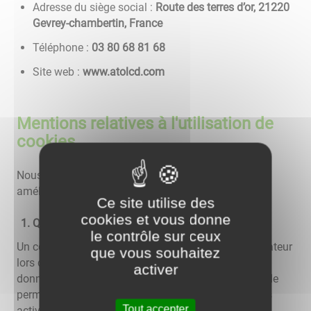
Adresse du siège social :
Route des terres d’or, 21220
Gevrey-chambertin, France
Téléphone :
86 18 86 08 30
Site web :
www.atolcd.com
Mentions relatives à l'utilisation de
cookies
Nous utilisons différents cookies sur le site pour
améliorer l'interactivité du site.
Ce site utilise des
cookies et vous donne
Qu'est-ce qu'un "cookie" ?
le contrôle sur ceux
Un cookie est un fichier texte déposé sur votre ordinateur
que vous souhaitez
lors de la visite d'un site. Il permet de conserver des
activer
données utilisateur afin de faciliter la navigation et de
permettre certaines fonctionnalités. Vous pouvez les
Tout accepter
activer ou les désactiver.