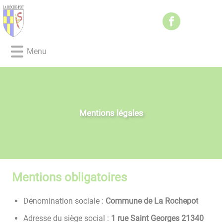
Lien
Lien
Lien
Lien
Panneau de gestion des cookies
d'accès
d'accès
d'accès
d'accès
rapide
rapide
rapide
rapide
au
au
à
au
Menu
menu
contenu
la
pied
principal
recherche
de
page
Mentions légales
Mentions obligatoires
Dénomination sociale :
Commune de La Rochepot
Adresse du siège social :
1 rue Saint Georges 21340