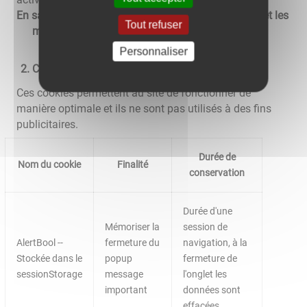
En savoir plus sur les cookies, leur fonctionnement et les
Tout refuser
moyens de s'y opposer
Personnaliser
Cookies nécessaires au site pour fonctionner
Ces cookies permettent au site de fonctionner de
manière optimale et ils ne sont pas utilisés à des fins
publicitaires.
Durée de
Nom du cookie
Finalité
conservation
Durée d'une
Mémoriser la
session de
AlertBool --
fermeture du
navigation, à la
Stockée dans le
popup
fermeture de
sessionStorage
message
l'onglet les
important
données sont
effacées