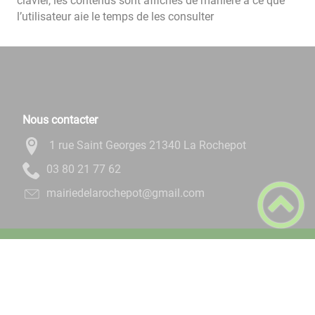
clavier, les contenus sont affichés de manière à ce que
l’utilisateur aie le temps de les consulter
Nous contacter
1 rue Saint Georges 21340 La Rochepot
26 77 12 08 30
moc.liamg@topehcoraledeiriam
Plan du site
Règlement général sur la protection des données
Mentions Légales