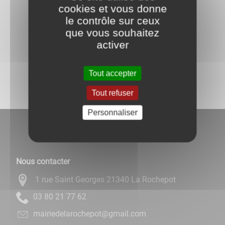
cookies et vous donne
le contrôle sur ceux
que vous souhaitez
Retour à l'accueil
activer
Partagez
sur :
Tout accepter
Tout refuser
Personnaliser
Nous contacter
1 rue Saint Georges 21340 La Rochepot
26 77 12 08 30
moc.liamg@topehcoraledeiriam