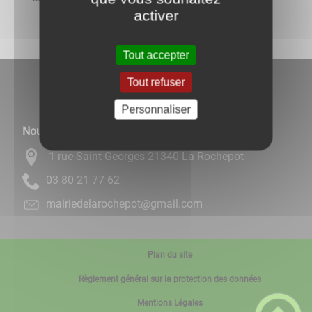
activer
Tout accepter
Tout refuser
Personnaliser
Nous contacter
1 rue Saint Georges 21340 La Rochepot
26 77 12 08 30
moc.liamg@topehcoraledeiriam
Plan du site
Règlement général sur la protection des données
Mentions Légales